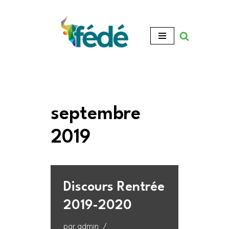
Aller
au
contenu
septembre
2019
Discours Rentrée
2019-2020
par
admin